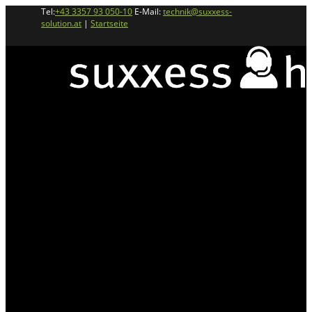
Tel:
+43 3357 93 050-10
E-Mail:
technik@suxxess-
solution.at
|
Startseite