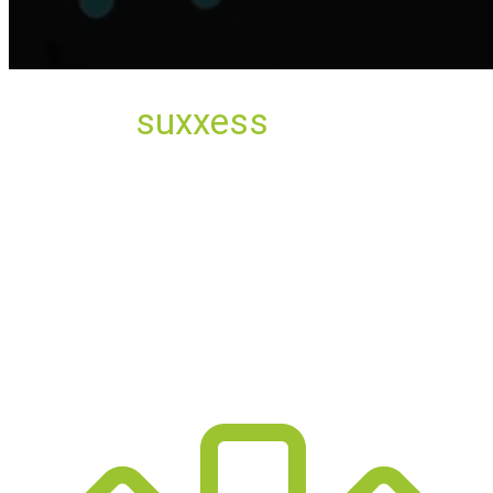
Warum
suxxess
solution IT-
Service- & Supportcenter?
Wir von suxxess solution gestalten, entwickeln und
finden die Lösung, die Sie erfolgreicher macht - vom
klassischen Logo bis hin zur maßgeschneiderten IT-
Lösung.